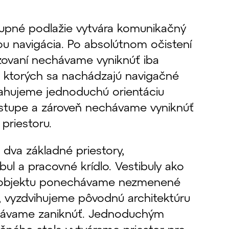
upné podlažie vytvára komunikačný
itou navigácia. Po absolútnom očistení
ovaní nechávame vyniknúť iba
ri ktorých sa nachádzajú navigačné
ahujeme jednoduchú orientáciu
stupe a zároveň nechávame vyniknúť
priestoru.
 dva základné priestory,
ul a pracovné krídlo. Vestibuly ako
 objektu ponechávame nezmenené
e, vyzdvihujeme pôvodnú architektúru
hávame zaniknúť. Jednoduchým