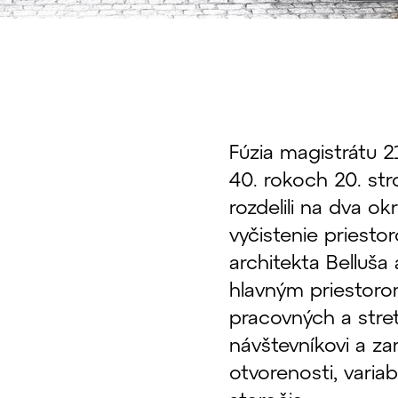
Fúzia magistrátu 2
40. rokoch 20. st
rozdelili na dva ok
vyčistenie priest
architekta Belluša 
hlavným priestoro
pracovných a stret
návštevníkovi a z
otvorenosti, variab