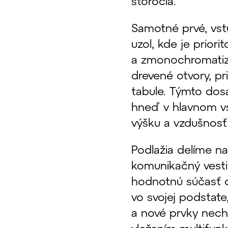
storočia.
Samotné prvé, vst
uzol, kde je prior
a zmonochromatiz
drevené otvory, p
tabule. Týmto dos
hneď v hlavnom v
výšku a vzdušnosť 
Podlažia delíme na
komunikačný vestib
hodnotnú súčasť
vo svojej podstat
a nové prvky nec