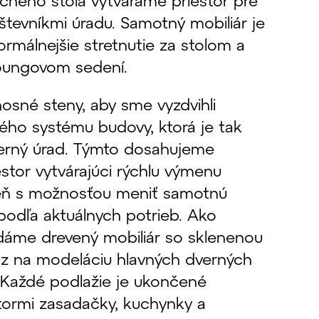
kčného stola vytvárame priestor pre
števníkmi úradu. Samotný mobiliár je
rmálnejšie stretnutie za stolom a
loungovom sedení.
sné steny, aby sme vyzdvihli
vého systému budovy, ktorá je tak
rný úrad. Týmto dosahujeme
estor vytvárajúci rýchlu výmenu
veň s možnosťou meniť samotnú
 podľa aktuálnych potrieb. Ako
adáme drevený mobiliár so sklenenou
z na modeláciu hlavných dverných
. Každé podlažie je ukončené
stormi zasadačky, kuchynky a