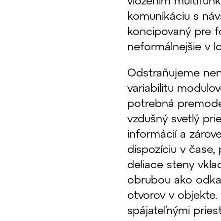
vložením multifun
komunikáciu s náv
koncipovaný pre fo
neformálnejšie v 
Odstraňujeme neno
variabilitu modulo
potrebná premode
vzdušný svetlý pri
informácií a záro
dispozíciu v čase,
deliace steny vkl
obrubou ako odka
otvorov v objekte
spájateľnými prie