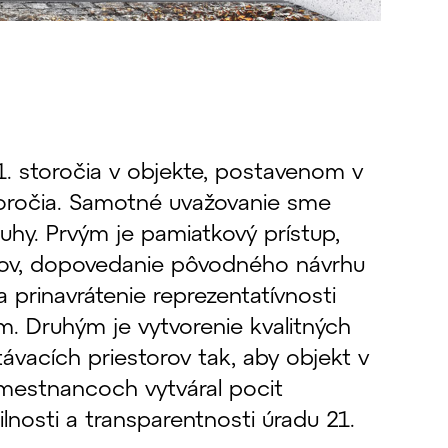
1. storočia v objekte, postavenom v
roročia. Samotné uvažovanie sme
ruhy. Prvým je pamiatkový prístup,
orov, dopovedanie pôvodného návrhu
a prinavrátenie reprezentatívnosti
m. Druhým je vytvorenie kvalitných
ávacích priestorov tak, aby objekt v
amestnancoch vytváral pocit
ilnosti a transparentnosti úradu 21.