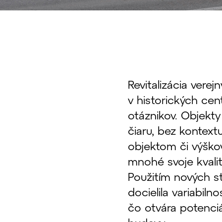
Revitalizácia ver
v historických ce
otáznikov. Objekt
čiaru, bez kontext
objektom či výško
mnohé svoje kvalit
Použitím nových s
docielila variabilno
čo otvára potenciá