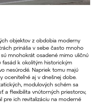
ejných objektov z obdobia moderny
ntrách prináša v sebe často mnoho
y sú mnohokrát osadené mimo uličnú
u fasád k okolitým historickým
vo nesúrodé. Napriek tomu majú
y oceniteľné aj v dnešnej dobe.
tatických, modulových schém sa
sť a flexibilita vnútorných priestorov,
l pre ich revitalizáciu na moderné