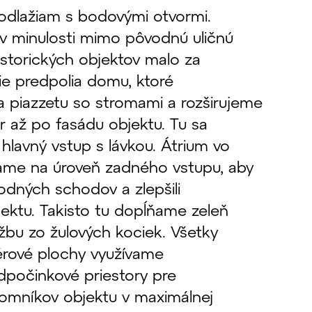
odlažiam s bodovými otvormi.
v minulosti mimo pôvodnú uličnú
istorických objektov malo za
ie predpolia domu, ktoré
 piazzetu so stromami a rozširujeme
or až po fasádu objektu. Tu sa
hlavný vstup s lávkou. Átrium vo
ame na úroveň zadného vstupu, aby
odných schodov a zlepšili
ektu. Takisto tu dopĺňame zeleň
žbu zo žulových kociek. Všetky
rové plochy využívame
dpočinkové priestory pre
jomníkov objektu v maximálnej