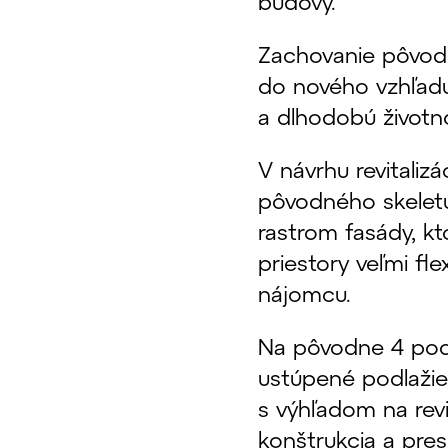
budovy.
Zachovanie pôvodn
do nového vzhľadu
a dlhodobú životno
V návrhu revitalizá
pôvodného skelet
rastrom fasády, kt
priestory veľmi fl
nájomcu.
Na pôvodne 4 pod
ustúpené podlažie,
s výhľadom na revi
konštrukcia a pre