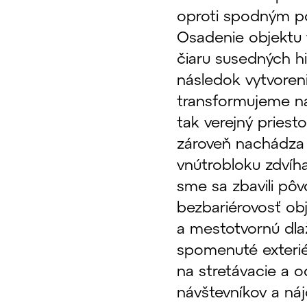
oproti spodným p
Osadenie objektu 
čiaru susedných h
následok vytvoren
transformujeme na
tak verejný priest
zároveň nachádza 
vnútrobloku zdvíh
sme sa zbavili pôv
bezbariérovosť obj
a mestotvornú dla
spomenuté exterié
na stretávacie a o
návštevníkov a ná