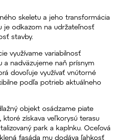
ého skeletu a jeho transformácia
 je odkazom na udržateľnosť
sť stavby.
cie využívame variabilnosť
u a nadväzujeme naň prísnym
orá dovoľuje využívať vnútorné
exibilne podľa potrieb aktuálneho
lažný objekt osádzame piate
 ktoré získava veľkorysú terasu
talizovaný park a kaplnku. Oceľová
sklená fasáda mu dodáva ľahkosť